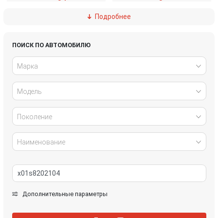
Подробнее
Land Rover
Leapmotor
Lexus
LiXiang
ПОИСК ПО АВТОМОБИЛЮ
Марка
Mazda
MG
Модель
NIO
Nissan
Rivian
Tesla
Поколение
Volkswagen
Voyah
Наименование
Zeekr
Дополнительные параметры