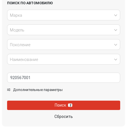
Lexus
LiXiang
ПОИСК ПО АВТОМОБИЛЮ
Марка
Mazda
MG
Модель
NIO
Nissan
Rivian
Tesla
Поколение
Volkswagen
Voyah
Наименование
Zeekr
Дополнительные параметры
Поиск
2
Сбросить