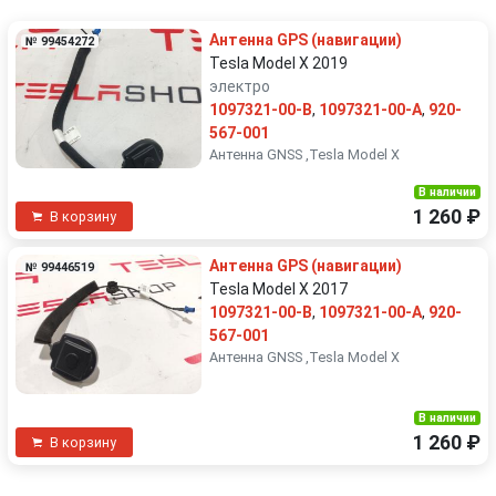
Антенна GPS (навигации)
№ 99454272
Tesla Model X 2019
электро
1097321-00-B
,
1097321-00-A
,
920-
567-001
Антенна GNSS ,Tesla Model X
В наличии
1 260 ₽
В корзину
Антенна GPS (навигации)
№ 99446519
Tesla Model X 2017
1097321-00-B
,
1097321-00-A
,
920-
567-001
Антенна GNSS ,Tesla Model X
В наличии
1 260 ₽
В корзину