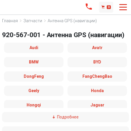
0
Главная
Запчасти
Антенна GPS (навигации)
920-567-001 - Антенна GPS (навигации)
Audi
Avatr
BMW
BYD
DongFeng
FangChengBao
Geely
Honda
Hongqi
Jaguar
Подробнее
Land Rover
Leapmotor