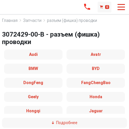
0
Главная
Запчасти
разъем (фишка) проводки
3072429-00-B - разъем (фишка)
проводки
Audi
Avatr
BMW
BYD
DongFeng
FangChengBao
Geely
Honda
Hongqi
Jaguar
Подробнее
Land Rover
Leapmotor