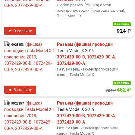
Любой разъëм (фишка) с этой
электропроводки (проводка салона),
Tesla Model X
В наличии
924 ₽
В корзину
Разъем (фишка) проводки
№ 9925158
Tesla Model X 2019
3072429-00-B
,
1072429-00-A
,
2072429-00-A
Разъëм (фишка)электропроводки,
салон, Tesla Model X
В наличии
462 ₽
В корзину
924 ₽
Разъем (фишка) проводки
№ 9925157
Tesla Model X 2019
3072429-00-B
,
1072429-00-A
,
2072429-00-A
Разъëм (фишка)электропроводки,
салон, Tesla Model X