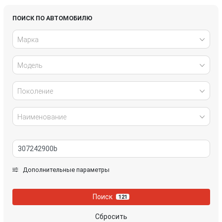
Lexus
LiXiang
ПОИСК ПО АВТОМОБИЛЮ
Марка
Mazda
MG
Модель
NIO
Nissan
Rivian
Tesla
Поколение
Volkswagen
Voyah
Наименование
Zeekr
Дополнительные параметры
Поиск
121
Сбросить