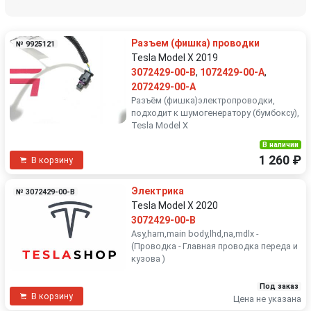
Разъем (фишка) проводки
№ 9925121
Tesla Model X 2019
3072429-00-B
,
1072429-00-A
,
2072429-00-A
Разъëм (фишка)электропроводки,
подходит к шумогенератору (бумбоксу),
Tesla Model X
В наличии
1 260 ₽
В корзину
Электрика
№ 3072429-00-B
Tesla Model X 2020
3072429-00-B
Asy,harn,main body,lhd,na,mdlx -
(Проводка - Главная проводка переда и
кузова )
Под заказ
В корзину
Цена не указана