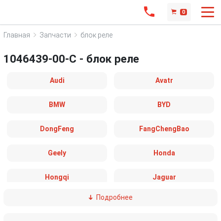
0
Главная
Запчасти
блок реле
1046439-00-C - блок реле
Audi
Avatr
BMW
BYD
DongFeng
FangChengBao
Geely
Honda
Hongqi
Jaguar
Подробнее
Land Rover
Leapmotor