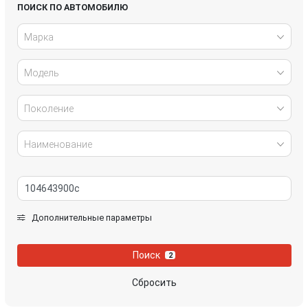
Lexus
LiXiang
ПОИСК ПО АВТОМОБИЛЮ
Марка
Mazda
MG
Модель
NIO
Nissan
Rivian
Tesla
Поколение
Volkswagen
Voyah
Наименование
Zeekr
Дополнительные параметры
Поиск
2
Сбросить