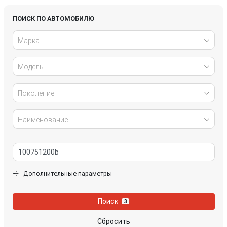
Lexus
LiXiang
ПОИСК ПО АВТОМОБИЛЮ
Марка
Mazda
MG
Модель
NIO
Nissan
Rivian
Tesla
Поколение
Volkswagen
Voyah
Наименование
Zeekr
Дополнительные параметры
Поиск
3
Сбросить