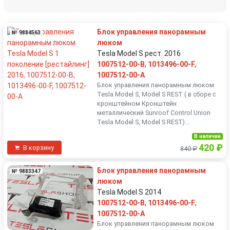
Блок управления панорамным
№ 9884563
люком
Tesla Model S рест. 2016
1007512-00-B
,
1013496-00-F
,
1007512-00-A
Блок управления панорамным люком
Tesla Model S, Model S REST ( в сборе с
кронштейном Кронштейн
металлический Sunroof Control Union
Tesla Model S, Model S REST)...
В наличии
420 ₽
В корзину
840 ₽
Блок управления панорамным
№ 9883347
люком
Tesla Model S 2014
1007512-00-B
,
1013496-00-F
,
1007512-00-A
Блок управления панорамным люком