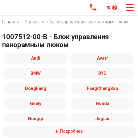
0
Главная
Запчасти
Блок управления панорамным люком
1007512-00-B - Блок управления
панорамным люком
Audi
Avatr
BMW
BYD
DongFeng
FangChengBao
Geely
Honda
Hongqi
Jaguar
Подробнее
Land Rover
Leapmotor