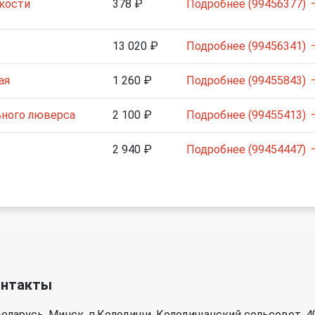
кости
378 ₽
Подробнее (99456377)
13 020 ₽
Подробнее (99456341)
ая
1 260 ₽
Подробнее (99455843)
ьного люверса
2 100 ₽
Подробнее (99455413)
2 940 ₽
Подробнее (99454447)
онтакты
еларусь, Минск, п.Колодищи, Колодищанский сельсовет, 4