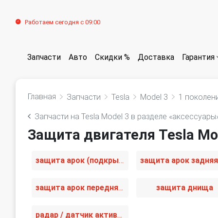
Работаем сегодня с 09:00
Запчасти
Авто
Скидки %
Доставка
Гарантия
Главная
Запчасти
Tesla
Model 3
1 поколен
Запчасти на Tesla Model 3 в разделе «аксессуары
Защита двигателя Tesla Mod
защита арок (подкрылок)
защита арок передняя правая (подкрылок)
защита днища
радар / датчик активного круиз контроля