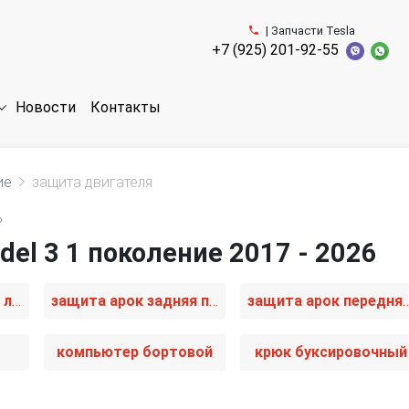
| Запчасти Tesla
+7 (925) 201-92-55
Новости
Контакты
ие
защита двигателя
»
el 3 1 поколение 2017 - 2026
защита арок задняя левая (подкрылок)
защита арок задняя правая (подкрылок)
защита арок передняя левая 
компьютер бортовой
крюк буксировочный