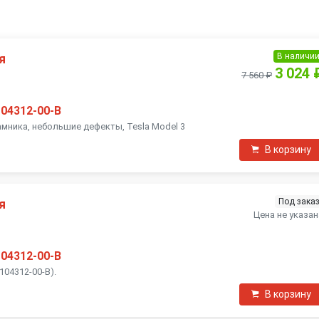
В наличи
я
3 024 
7 560 ₽
104312-00-B
мника, небольшие дефекты, Tesla Model 3
В корзину
Под зака
я
Цена не указан
104312-00-B
104312-00-B).
В корзину