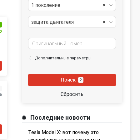
1 поколение
×
защита двигателя
×
и
₽
Дополнительные параметры
Поиск
2
з
Сбросить
а
Последние новости
Tesla Model X: вот почему это
лучший электрокар для семьи