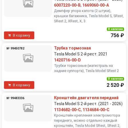
6007220-00-B
,
1669060-00-A
Демпфер упора капота (2 штуки),
крышки багажника, Tesla Model S, SRest,
SRest 2, XRest, X, 3
В наличии
756 ₽
В корзину
Трубка тормозная
№ 99450782
Tesla Model S 2-й рест. 2021
1420716-00-D
Трубки тормозные (магистраль на
задние суппорта), Tesla Model SRest 2
В наличии
2 520 ₽
В корзину
Кронштейн двигателя передний
№ 99483336
Tesla Model S 2-й рест. (2021 - 2026)
1134682-00-C
,
1134684-00-C
Кронштейн крепления электромотора
переднего, можно отдельно каждый
кронштейн, Tesla Model SRest, SRest 2,