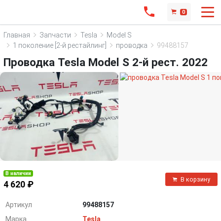
0
Главная
Запчасти
Tesla
Model S
1 поколение [2-й рестайлинг]
проводка
99488157
Проводка Tesla Model S 2-й рест. 2022
В наличии
В корзину
4 620 ₽
Артикул
99488157
Марка
Tesla