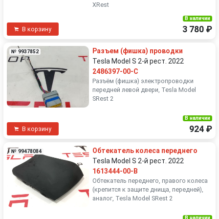
XRest
В наличии
3 780 ₽
В корзину
Разъем (фишка) проводки
№ 9937852
Tesla Model S 2-й рест. 2022
2486397-00-C
Разъём (фишка) электропроводки
передней левой двери, Tesla Model
SRest 2
В наличии
924 ₽
В корзину
Обтекатель колеса переднего
№ 99478084
Tesla Model S 2-й рест. 2022
1613444-00-B
Обтекатель переднего, правого колеса
(крепится к защите днища, передней),
аналог, Tesla Model SRest 2
В наличии