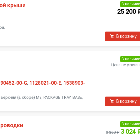
В наличи
ной крыши
25 200 
ой.
В корзину
В наличи
Цена не указан
090452-00-G
,
1128021-00-E
,
1538903-
верхняя (в сборе) M3, PACKAGE TRAY, BASE,
В корзину
В наличи
проводки
3 024 
3 360 ₽