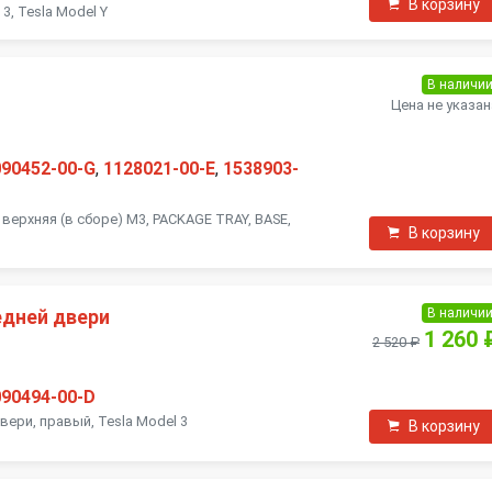
В корзину
3, Tesla Model Y
В наличи
Цена не указан
090452-00-G
,
1128021-00-E
,
1538903-
верхняя (в сборе) M3, PACKAGE TRAY, BASE,
В корзину
В наличи
едней двери
1 260 
2 520 ₽
090494-00-D
ери, правый, Tesla Model 3
В корзину