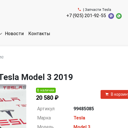
| Запчасти Tesla
+7 (925) 201-92-55
Новости
Контакты
ие
esla Model 3 2019
В наличии
В корзин
20 580 ₽
Артикул
99485085
Марка
Tesla
Модель
Model 3