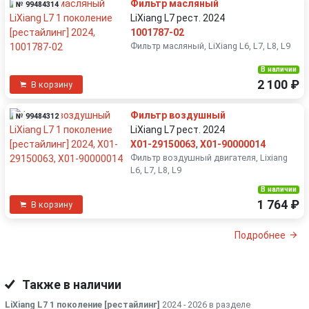
Фильтр масляный
№ 99484314
LiXiang L7 рест. 2024
1001787-02
Фильтр масляный, LiXiang L6, L7, L8, L9
В наличии
2 100 ₽
В корзину
Фильтр воздушный
№ 99484312
LiXiang L7 рест. 2024
X01-29150063
,
X01-90000014
Фильтр воздушный двигателя, Lixiang
L6, L7, L8, L9
В наличии
1 764 ₽
В корзину
Подробнее
Также в наличии
LiXiang L7 1 поколение [рестайлинг]
2024 - 2026 в разделе