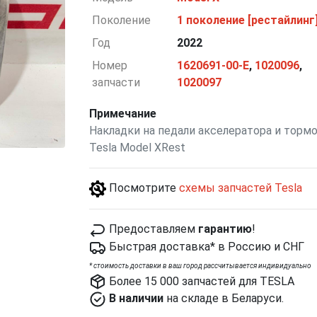
Поколение
1 поколение [рестайлинг
Год
2022
Номер
1620691-00-E
,
1020096
,
запчасти
1020097
Примечание
Накладки на педали акселератора и тормо
Tesla Model XRest
Посмотрите
схемы запчастей Tesla
Предоставляем
гарантию
!
Быстрая доставка* в Россию и СНГ
*
cтоимость доставки в ваш город рассчитывается индивидуально
Более 15 000 запчастей для TESLA
В наличии
на складе в Беларуси.