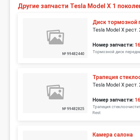
Другие запчасти Tesla Model X 1 поколе
Диск тормозной 
Tesla Model X рест.
Номер запчасти:
1
Тормозной диск передни
№ 99482440
Трапеция стекло
Tesla Model X рест.
Номер запчасти:
1
Трапеция стеклоочистите
№ 99482825
Rest
Камера салона