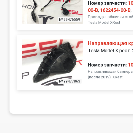
Номер запчасти:
1
00-B
,
1622454-00-B
,
Проводка обшивки стойк
№ 99476559
Tesla Model XRest
Направляющая кр
Tesla Model X рест.
Номер запчасти:
1
Направляющая бампера п
(после 2019), XRest
№ 99477863