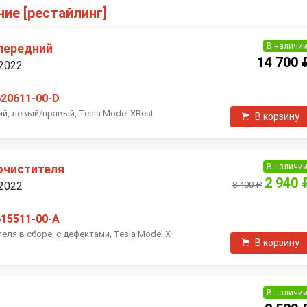
ние [рестайлинг]
В наличи
передний
14 700 
 2022
620611-00-D
й, левый/правый, Tesla Model XRest
В корзину
В наличи
очистителя
2 940 
 2022
8 400 ₽
615511-00-A
ля в сборе, с дефектами, Tesla Model X
В корзину
В наличи