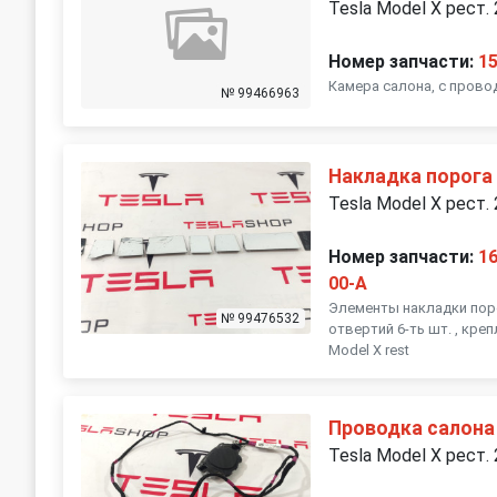
Tesla Model X рест.
Номер запчасти:
1
Камера салона, с провод
№ 99466963
Накладка порога
Tesla Model X рест.
Номер запчасти:
1
00-A
Элементы накладки поро
№ 99476532
отвертий 6-ть шт. , кре
Model X rest
Проводка салона
Tesla Model X рест.