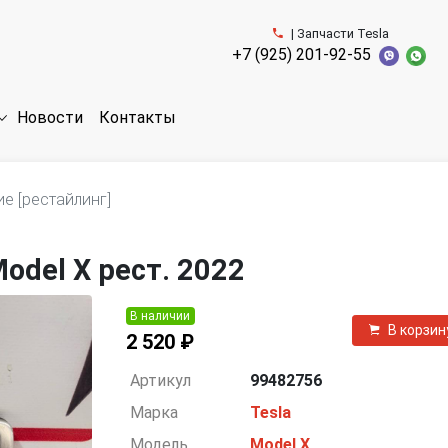
| Запчасти Tesla
+7 (925) 201-92-55
Новости
Контакты
е [рестайлинг]
odel X рест. 2022
В наличии
В корзин
2 520 ₽
Артикул
99482756
Марка
Tesla
Модель
Model X