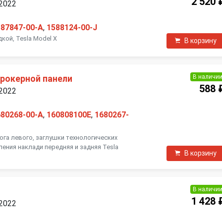
2 520 
 2022
587847-00-A
,
1588124-00-J
кой, Tesla Model X
В корзину
В наличи
 рокерной панели
588 
 2022
680268-00-A
,
160808100E
,
1680267-
га левого, заглушки технологических
пления наклади передняя и задняя Tesla
В корзину
В наличи
1 428 
 2022