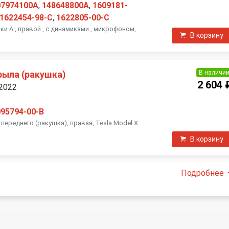
07974100A
,
148648800A
,
1609181-
1622454-98-C
,
1622805-00-C
и А , правой , с динамиками , микрофоном,
В корзину
В наличи
ыла (ракушка)
2 604 
 2022
095794-00-B
ереднего (ракушка), правая, Tesla Model X
В корзину
Подробнее