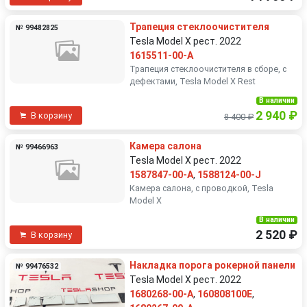
Трапеция стеклоочистителя
№ 99482825
Tesla Model X рест. 2022
1615511-00-A
Трапеция стеклоочистителя в сборе, с
дефектами, Tesla Model X Rest
В наличии
2 940 ₽
В корзину
8 400 ₽
Камера салона
№ 99466963
Tesla Model X рест. 2022
1587847-00-A
,
1588124-00-J
Камера салона, с проводкой, Tesla
Model X
В наличии
2 520 ₽
В корзину
Накладка порога рокерной панели
№ 99476532
Tesla Model X рест. 2022
1680268-00-A
,
160808100E
,