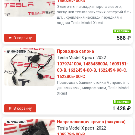
1680267-00-A
Элементы накладки порога левого,
заглушки технологических отвертий 6-ть
шт. , крепления наклади передняя и
задняя Tesla Model X rest
В наличии
588 ₽
В корзину
Проводка салона
№ 99476559
Tesla Model X рест. 2022
107974100A
,
148648800A
,
1609181-
00-B
,
1622454-00-B
,
1622454-98-C
,
1622805-00-C
Проводка обшивки стойки А , правой , с
динамиками , микрофоном, Tesla Model
XRest
В наличии
1 428 ₽
В корзину
Направляющая крыла (ракушка)
№ 99477863
Tesla Model X рест. 2022
1095794-00-B