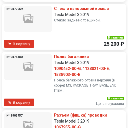
Стекло панорамной крыши
№ 9877269
Tesla Model 3 2019
Стекло заднее с трещиной.
В наличии
25 200 ₽
В корзину
Полка багажника
№ 9878480
Tesla Model 3 2019
1090452-00-G
,
1128021-00-E
,
1538903-00-B
Полка багажного отсека верхняя (в
сборе) M3, PACKAGE TRAY, BASE, END
ITEM.
В наличии
В корзину
Цена не указана
Разъем (фишка) проводки
№ 9905757
Tesla Model 3 2019
1067955-00-G