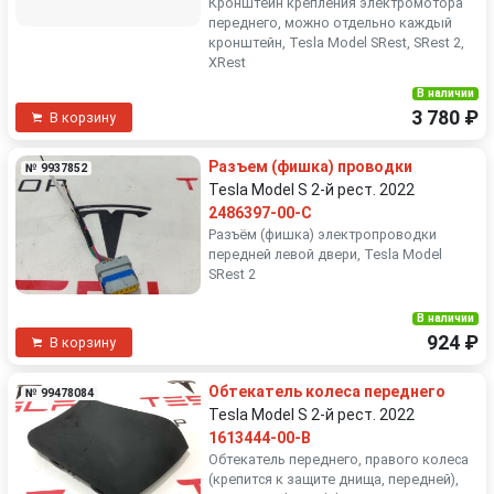
Кронштейн крепления электромотора
переднего, можно отдельно каждый
кронштейн, Tesla Model SRest, SRest 2,
XRest
В наличии
3 780 ₽
В корзину
Разъем (фишка) проводки
№ 9937852
Tesla Model S 2-й рест. 2022
2486397-00-C
Разъём (фишка) электропроводки
передней левой двери, Tesla Model
SRest 2
В наличии
924 ₽
В корзину
Обтекатель колеса переднего
№ 99478084
Tesla Model S 2-й рест. 2022
1613444-00-B
Обтекатель переднего, правого колеса
(крепится к защите днища, передней),