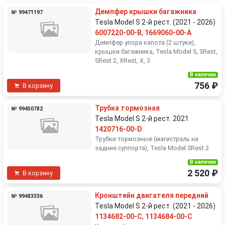
Демпфер крышки багажника
№ 99471197
Tesla Model S 2-й рест. (2021 - 2026)
6007220-00-B
,
1669060-00-A
Демпфер упора капота (2 штуки),
крышки багажника, Tesla Model S, SRest,
SRest 2, XRest, X, 3
В наличии
756 ₽
В корзину
Трубка тормозная
№ 99450782
Tesla Model S 2-й рест. 2021
1420716-00-D
Трубки тормозные (магистраль на
задние суппорта), Tesla Model SRest 2
В наличии
2 520 ₽
В корзину
Кронштейн двигателя передний
№ 99483336
Tesla Model S 2-й рест. (2021 - 2026)
1134682-00-C
,
1134684-00-C