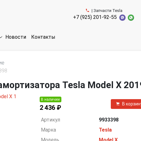
| Запчасти Tesla
+7 (925) 201-92-55
Новости
Контакты
ие
398
амортизатора Tesla Model X 201
В наличии
В корзин
2 436 ₽
Артикул
9933398
Марка
Tesla
Модель
Model X