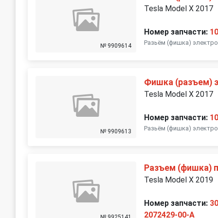
Tesla Model X 2017
Номер запчасти:
1
Разьëм (фишка) электро
№ 9909614
Фишка (разъем) 
Tesla Model X 2017
Номер запчасти:
1
Разьëм (фишка) электро
№ 9909613
Разъем (фишка) 
Tesla Model X 2019
Номер запчасти:
3
2072429-00-A
№ 9925141