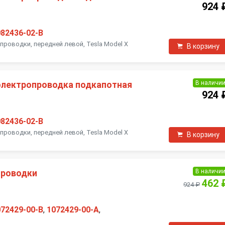
924 
082436-02-B
проводки, передней левой, Tesla Model X
В корзину
В наличи
электропроводка подкапотная
924 
082436-02-B
проводки, передней левой, Tesla Model X
В корзину
В наличи
проводки
462 
924 ₽
072429-00-B
,
1072429-00-A
,