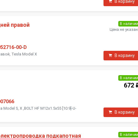
В корзину
В наличи
дней правой
Цена не указан
052716-00-D
авой, Tesla Model X
В корзину
В наличи
672 
007066
a Model S, X ,BOLT HF M12x1.5x55 [10.9]-U-
В корзину
В наличи
электропроводка подкапотная