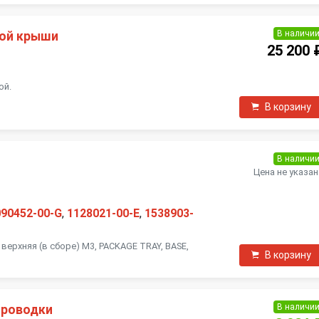
В наличи
ной крыши
25 200 
ой.
В корзину
В наличи
Цена не указан
090452-00-G
,
1128021-00-E
,
1538903-
верхняя (в сборе) M3, PACKAGE TRAY, BASE,
В корзину
В наличи
проводки