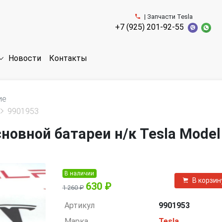
| Запчасти Tesla
+7 (925) 201-92-55
Новости
Контакты
ие
9901953
овной батареи н/к Tesla Model
В наличии
В корзин
630 ₽
1 260 ₽
Артикул
9901953
Марка
Tesla