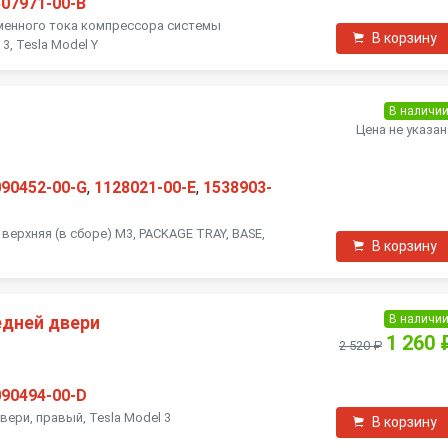
507971-00-B
енного тока компрессора системы
В корзину
3, Tesla Model Y
В наличи
Цена не указан
090452-00-G
,
1128021-00-E
,
1538903-
верхняя (в сборе) M3, PACKAGE TRAY, BASE,
В корзину
В наличи
едней двери
1 260 
2 520 ₽
090494-00-D
ери, правый, Tesla Model 3
В корзину