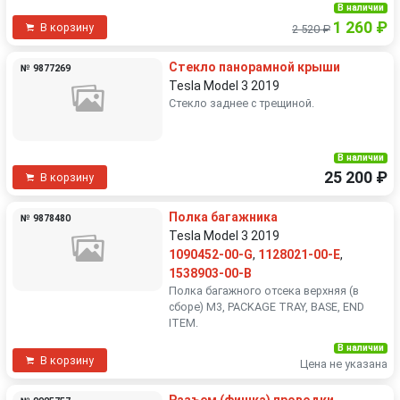
В наличии
1 260 ₽
В корзину
2 520 ₽
Стекло панорамной крыши
№ 9877269
Tesla Model 3 2019
Стекло заднее с трещиной.
В наличии
25 200 ₽
В корзину
Полка багажника
№ 9878480
Tesla Model 3 2019
1090452-00-G
,
1128021-00-E
,
1538903-00-B
Полка багажного отсека верхняя (в
сборе) M3, PACKAGE TRAY, BASE, END
ITEM.
В наличии
В корзину
Цена не указана