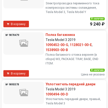
Электропроводка переменного тока
компрессора системы охлаждения,
Tesla Model 3, Tesla Model Y
В наличии
9 240 ₽
В корзину
Полка багажника
№ 9878479
Tesla Model 3 2019
1090452-00-G
,
1128021-00-E
,
1538903-00-B
Полка багажного отсека верхняя (в
сборе) M3, PACKAGE TRAY, BASE, END
ITEM.
В наличии
В корзину
Цена не указана
Уплотнитель передней двери
№ 9893378
Tesla Model 3 2019
1090494-00-D
Уплотнитель передней двери, правый,
Tesla Model 3