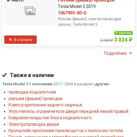
Разъем (фишка) проводки
№ 9905757
Tesla Model 3 2019
1067955-00-G
Разьëм (фишка) электропроводки
салона, Tesla Model 3
В наличии
3 024 ₽
В корзину
3 360 ₽
Подробнее
Также в наличии
Tesla Model 3 1 поколение
2017 - 2026 в разделе
«другие
»
проводка подкапотная
разъем (фишка) проводки
Клипса крепления заднего сиденья
Уплотнитель ограничителя двери передней левой/правой
Ковровое покрытие бокса подкапотного
Электропроводка двери
Кронштейн крепления панели щеток стеклоочистителя
Панель освещения с микрофоном и кнопкой аварийного